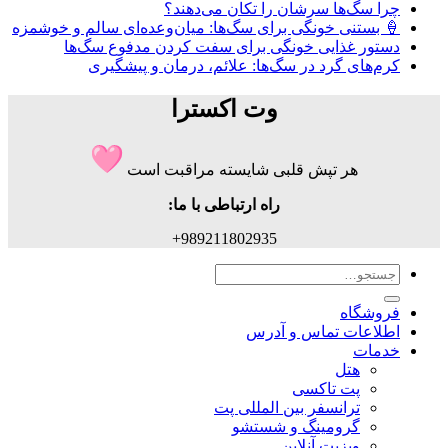
چرا سگ‌ها سرشان را تکان می‌دهند؟
🍦 بستنی خونگی برای سگ‌ها: میان‌وعده‌ای سالم و خوشمزه
دستور غذایی خونگی برای سفت کردن مدفوع سگ‌ها
کرم‌های گرد در سگ‌ها: علائم، درمان و پیشگیری
وت اکسترا
هر تپش قلبی شایسته مراقبت است
راه ارتباطی با ما:
989211802935+
جستجو
برای:
فروشگاه
اطلاعات تماس و آدرس
خدمات
هتل
پت تاکسی
ترانسفر بین المللی پت
گرومینگ و شستشو
ویزیت آنلاین