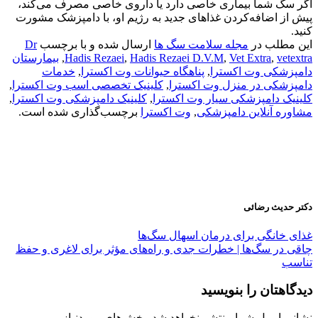
اگر سگ شما بیماری خاصی دارد یا داروی خاصی مصرف می‌کند،
پیش از اضافه‌کردن غذاهای جدید به رژیم او، با دامپزشک مشورت
کنید.
این مطلب در
مجله سلامت سگ ها
ارسال شده و با برچسب
Dr
vetextra
,
Vet Extra
,
Hadis Rezaei D.V.M
,
Hadis Rezaei
,
بیمارستان
دامپزشکی وت اکسترا
,
پناهگاه حیوانات وت اکسترا
,
خدمات
دامپزشکی در منزل وت اکسترا
,
کلینیک تخصصی اسب وت اکسترا
,
کلینیک دامپزشکی سیار وت اکسترا
,
کلینیک دامپزشکی وت اکسترا
,
مشاوره آنلاین دامپزشکی
,
وت اکسترا
برچسب‌گذاری شده است.
دکتر حدیث رضائی
غذای خانگی برای درمان اسهال سگ‌ها
چاقی در سگ‌ها | خطرات جدی و راه‌های مؤثر برای لاغری و حفظ
تناسب
دیدگاهتان را بنویسید
نشانی ایمیل شما منتشر نخواهد شد.
بخش‌های موردنیاز