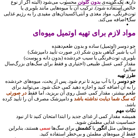
جستجو
دارند، یک گزینه‌ی
بدون
گلوتن
محسوب می‌شود (البته اگر از نوع
برای:
خالص استفاده شود). ترکیب آن با میوه‌هایی مانند بلوبری یا
توت‌فرنگی، مواد مغذی و آنتی‌اکسیدان‌های مفیدی را به رژیم غذایی
سگ اضافه می‌کند.
مواد لازم برای تهیه اوتمیل میوه‌ای
جو دوسر (اوتمیل) ساده و بدون طعم‌دهنده
آب یا شیر گیاهی بدون شکر (در صورت تأیید دامپزشک)
بلوبری، توت‌فرنگی یا سیب خردشده (بدون دانه و پوست)
مقدار کمی عسل طبیعی (اختیاری و فقط برای سگ‌های بزرگ‌سال
سالم)
طرز تهیه
جو دوسر
را با آب بپزید تا نرم شود. پس از پخت، میوه‌های خردشده
را به آن اضافه کنید و اجازه دهید کمی خنک شود. می‌توانید برای
طعم بیشتر، مقدار کمی عسل روی آن بریزید، اما فقط
در صورتی
که سگ شما دیابت نداشته باشد
و دامپزشک مصرف آن را تأیید کرده
باشد.
نکات مهم
همیشه مقدار کمی از غذای جدید را ابتدا امتحان کنید تا از نبود
حساسیت غذایی مطمئن شوید.
میوه‌هایی مثل
انگور
یا
کشمش
برای سگ‌ها
سمی
هستند، بنابراین
فقط از میوه‌های مطمئن و بی‌خطر استفاده کنید.