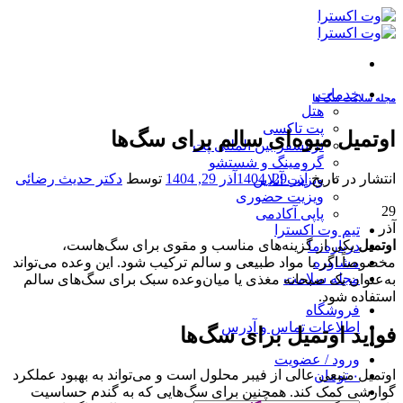
Skip
to
content
خدمات
مجله سلامت سگ ها
هتل
پت تاکسی
اوتمیل میوه‌ای سالم برای سگ‌ها
ترانسفر بین المللی پت
گرومینگ و شستشو
انتشار در تاریخ
آذر 29, 1404
آذر 29, 1404
توسط
دکتر حدیث رضائی
ویزیت آنلاین
ویزیت حضوری
29
پاپی آکادمی
آذر
تیم وت اکسترا
اوتمیل
یکی از گزینه‌های مناسب و مقوی برای سگ‌هاست،
درباره ما
مخصوصاً اگر با مواد طبیعی و سالم ترکیب شود. این وعده می‌تواند
مشاوره
مجله سلامت
به‌عنوان یک صبحانه مغذی یا میان‌وعده سبک برای سگ‌های سالم
استفاده شود.
فروشگاه
اطلاعات تماس و آدرس
فواید اوتمیل برای سگ‌ها
ورود / عضویت
اوتمیل منبعی عالی از فیبر محلول است و می‌تواند به بهبود عملکرد
۰
تومان
گوارشی کمک کند. همچنین برای سگ‌هایی که به گندم حساسیت