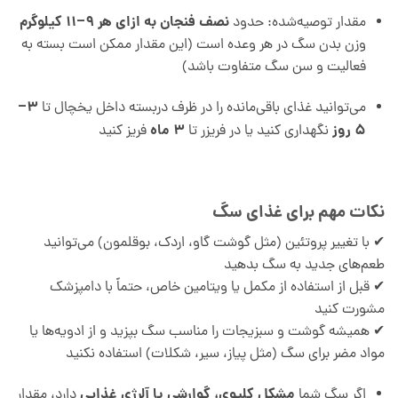
نصف فنجان به ازای هر ۹–۱۱ کیلوگرم
مقدار توصیه‌شده: حدود
وزن بدن سگ در هر وعده است (این مقدار ممکن است بسته به
فعالیت و سن سگ متفاوت باشد)
۳–
می‌توانید غذای باقی‌مانده را در ظرف دربسته داخل یخچال تا
۵ روز
۳ ماه
نگهداری کنید یا در فریزر تا
فریز کنید
نکات مهم برای غذای سگ
✔ با تغییر پروتئین (مثل گوشت گاو، اردک، بوقلمون) می‌توانید
طعم‌های جدید به سگ بدهید
✔ قبل از استفاده از مکمل یا ویتامین خاص، حتماً با دامپزشک
مشورت کنید
✔ همیشه گوشت و سبزیجات را مناسب سگ بپزید و از ادویه‌ها یا
مواد مضر برای سگ (مثل پیاز، سیر، شکلات) استفاده نکنید
مشکل کلیوی، گوارشی یا آلرژی غذایی
اگر سگ شما
دارد، مقدار