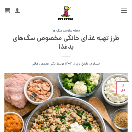
Ski
t
conten
مجله سلامت سگ ها
طرز تهیه غذای خانگی مخصوص سگ‌های
بدغذا
انتشار در تاریخ
دی 11, 1404
توسط
دکتر حدیث رضائی
11
دی