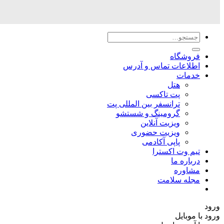
جستجو
برای:
فروشگاه
اطلاعات تماس و آدرس
خدمات
هتل
پت تاکسی
ترانسفر بین المللی پت
گرومینگ و شستشو
ویزیت آنلاین
ویزیت حضوری
پاپی آکادمی
تیم وت اکسترا
درباره ما
مشاوره
مجله سلامت
ورود
ورود با موبایل