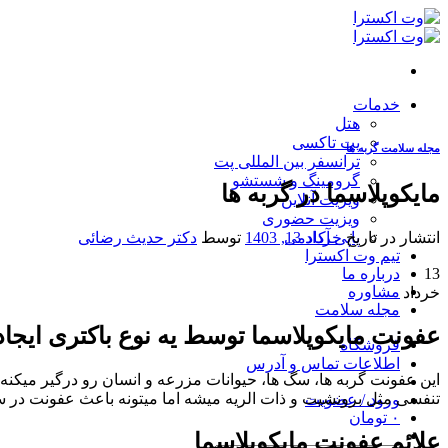
Skip
to
content
خدمات
هتل
پت تاکسی
مجله سلامت گربه ها
ترانسفر بین المللی پت
گرومینگ و شستشو
مایکوپلاسما در گربه ها
ویزیت آنلاین
ویزیت حضوری
انتشار در تاریخ
خرداد 13, 1403
توسط
دکتر حدیث رضائی
پاپی آکادمی
تیم وت اکسترا
13
درباره ما
مشاوره
خرداد
مجله سلامت
عفونت مایکوپلاسما توسط یه نوع باکتری ایج
فروشگاه
اطلاعات تماس و آدرس
این عفونت گربه ها، سگ ها، حیوانات مزرعه و انسان رو درگیر میکنه 
تنفسی مثل برونشیت و ذات الریه میشه اما میتونه باعث عفونت در
ورود / عضویت
۰
تومان
علائم عفونت مایکوپلاسما