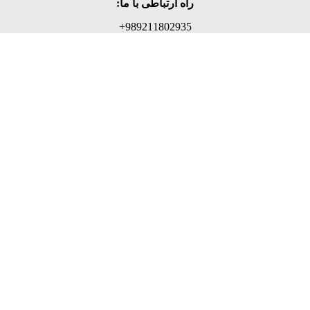
راه ارتباطی با ما:
989211802935+