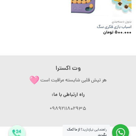
بدون دسته‌بندی
اسباب بازی فکری سگ
۵۰۰.۰۰۰
تومان
وت اکسترا
هر تپش قلبی شایسته مراقبت است
راه ارتباطی با ما:
989211802935+
راهنمایی نیازدارید؟
از ما کمک
بگیرید