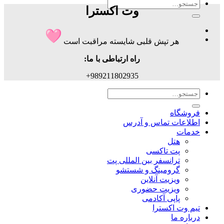
جستجو
وت اکسترا
برای:
هر تپش قلبی شایسته مراقبت است
راه ارتباطی با ما:
989211802935+
جستجو
برای:
فروشگاه
اطلاعات تماس و آدرس
خدمات
هتل
پت تاکسی
ترانسفر بین المللی پت
گرومینگ و شستشو
ویزیت آنلاین
ویزیت حضوری
پاپی آکادمی
تیم وت اکسترا
درباره ما