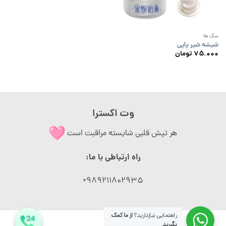
سگ ها
شیشه شیر پاپی
۷۵.۰۰۰
تومان
وت اکسترا
هر تپش قلبی شایسته مراقبت است
راه ارتباطی با ما:
989211802935+
راهنمایی نیازدارید؟
از ما کمک
بگیرید