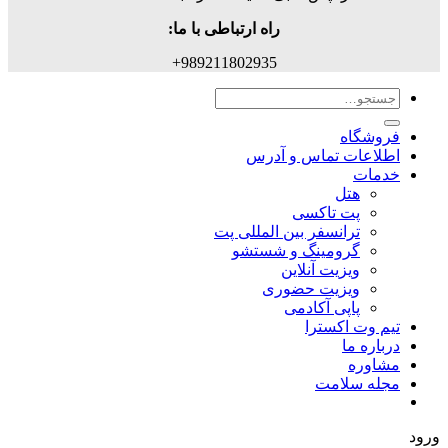
راه ارتباطی با ما:
989211802935+
جستجو
برای:
فروشگاه
اطلاعات تماس و آدرس
خدمات
هتل
پت تاکسی
ترانسفر بین المللی پت
گرومینگ و شستشو
ویزیت آنلاین
ویزیت حضوری
پاپی آکادمی
تیم وت اکسترا
درباره ما
مشاوره
مجله سلامت
ورود