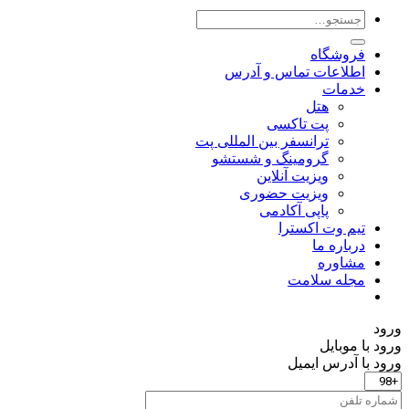
جستجو
برای:
فروشگاه
اطلاعات تماس و آدرس
خدمات
هتل
پت تاکسی
ترانسفر بین المللی پت
گرومینگ و شستشو
ویزیت آنلاین
ویزیت حضوری
پاپی آکادمی
تیم وت اکسترا
درباره ما
مشاوره
مجله سلامت
ورود
ورود با موبایل
ورود با ‫آدرس ایمیل