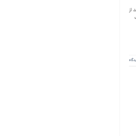
 از
دگاه