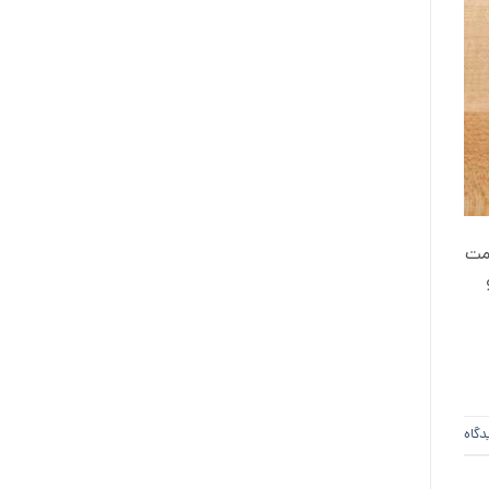
یمت
دگاه