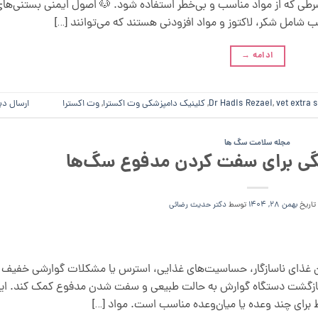
 شرطی که از مواد مناسب و بی‌خطر استفاده شود. 🐶 اصول ایمنی بستنی‌ها
 شامل شکر، لاکتوز و مواد افزودنی هستند که می‌توانند […]
ادامه
→
vet extra 
,
Dr Hadis Rezaei
,
کلینیک دامپزشکی وت اکسترا
,
وت اکسترا
ارسال دی
مجله سلامت سگ ها
گی برای سفت کردن مدفوع سگ‌ها
 تاریخ
بهمن 28, 1404
توسط
دکتر حدیث رضائی
 غذای ناسازگار، حساسیت‌های غذایی، استرس یا مشکلات گوارشی خفیف
 بازگشت دستگاه گوارش به حالت طبیعی و سفت شدن مدفوع کمک کند. ای
برای چند وعده یا میان‌وعده مناسب است. مواد […]