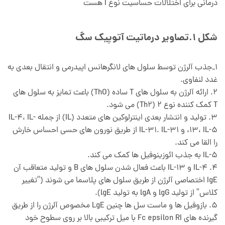
درمانی برای اختلالات حساسیت نوع I هست
شکل 1.تصاویر درماتیت آتوپیک سگ
1_جذب آلرژن توسط سلول های لانگرهانس اپیدرمی و انتقال بعدی به
غدد لنفاوی.
2. ارائه آلرژن به سلول های T ساده (ThO) باعث تمایز به سلول های
T کمک کننده نوع 2 (Th2) می شود.
3. تولید و انتشار بعدی اینترلوکین های متعدد (IL) از جمله IL-4، IL-
13، IL-5، و IL-31. IL-31 از طریق نورون های حسی احساس خارش
را القا می کند.
IL-5 به جذب ائوزینوفیل ها کمک می کند.
4. IL-4 و IL-13 باعث فعال شدن سلول های B و تولید متعاقب آن
IgE اختصاصی آلرژن از طریق سلول های پلاسما می شوند (“تغییر
کلاس” از تولید lgG و lgA به تولید lgE).
5. بازوفیل ها و ماست سل ها چنین LgE مخصوص آلرژن را از طریق
گیرنده های Fc epsilon RI با میل ترکیبی بالا بر روی سطوح خود