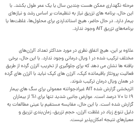
مرحله نگهداری ممکن هست چندین سال یا یک عمر طول بکشد. با
این حال، برنامه های تزریق نیاز به تنظیمات بر اساس رشد و نیازهای
بیمار دارد. در حال حاضر، هیچ استانداردی برای محلول‌ها، غلظت‌ها یا
برنامه‌های تزریق AIT وجود ندارد.
علاوه بر این، هیچ اتفاق نظری در مورد حداکثر تعداد آلرژن‌های
مختلف ترکیب شده در 1 ویال درمانی وجود ندارد. با این حال، برخی
یافته ها نشان می دهد که برای جلوگیری از تخریب آلرژن گرده از طریق
فعالیت پروتئاز باقیمانده کپک، آلرژن های کپک نباید با آلرژن های گرده
در همان ویال درمان ترکیب شوند.
اثربخشی گزارش شده AIT غیرادجوانته معمولی برای سگ های بیمار
19 تا 70 درصد است. عوارض جانبی شدید تنها برای 1% از بیماران
گزارش شده است. با این حال، مقایسه مستقیم یا عینی مطالعات به
دلیل تنوع زیاد در غلظت آلرژن، حجم تزریق، زمان‌بندی تزریق و
معیارهای نتیجه امکان‌پذیر نیست.