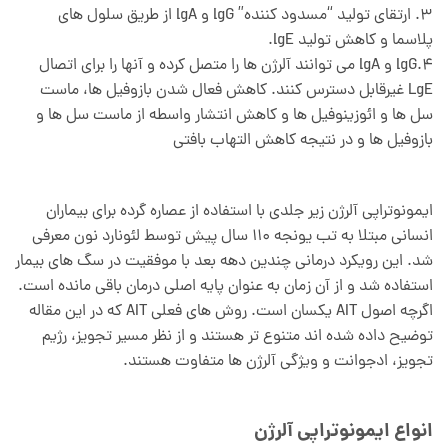
3. ارتقای تولید “مسدود کننده” lgG و lgA از طریق سلول های
پلاسما و کاهش تولید lgE.
4.lgG و lgA می توانند آلرژن ها را متصل کرده و آنها را برای اتصال
LgE غیرقابل دسترس کنند. کاهش فعال شدن بازوفیل ها، ماست
سل ها و ائوزینوفیل ها و کاهش انتشار واسطه از ماست سل ها و
بازوفیل ها و در نتیجه کاهش التهاب بافتی
ایمونوتراپی آلرژن زیر جلدی با استفاده از عصاره گرده برای بیماران
انسانی مبتلا به تب یونجه 110 سال پیش توسط لئونارد نون معرفی
شد. این رویکرد درمانی چندین دهه بعد با موفقیت در سگ های بیمار
استفاده شد و از آن زمان به عنوان پایه اصلی درمان باقی مانده است.
اگرچه اصول AIT یکسان است. روش های فعلی AIT که در این مقاله
توضیح داده شده اند متنوع تر هستند و از نظر مسیر تجویز، رژیم
تجویز، ادجوانت و ویژگی آلرژن ها متفاوت هستند.
انواع ایمونوتراپی آلرژن