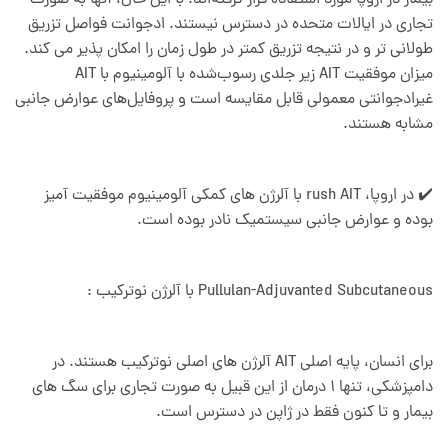
بیمار در اروپا مورد استفاده قرار گرفته‌اند. با این حال، آنها به صورت
تجاری در ایالات متحده در دسترس نیستند. ادجوانت فواصل تزریق
طولانی تر و در نتیجه تزریق کمتر در طول زمان را امکان پذیر می کند.
میزان موفقیت AIT زیر جلدی رسوب‌شده با آلومینیوم با AIT
غیرادجوانتی معمولی قابل مقایسه است و پروفایل‌های عوارض جانبی
مشابه هستند.
✔️ در اروپا، rush AIT با آلرژن های کمکی آلومینیوم موفقیت آمیز
بوده و عوارض جانبی سیستمیک نادر بوده است.
Pullulan-Adjuvanted Subcutaneous با آلرژن نوترکیب :
برای انسان، پایه اصلی AIT آلرژن های اصلی نوترکیب هستند. در
دامپزشکی، تنها 1 درمان از این قبیل به صورت تجاری برای سگ های
بیمار و تا کنون فقط در ژاپن در دسترس است.