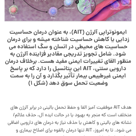
ایمونوتراپی آلرژن (AIT)، به عنوان درمان حساسیت
زدایی یا کاهش حساسیت شناخته میشه و برای درمان
حساسیت های محیطی در انسان و سگ استفاده می
شود. شامل تجویز تدریجی مقادیر فزاینده آلرژن به
منظور القای تغییرات ایمنی مفید هست. برخلاف درمان
دارویی سنتی، AIT این پتانسیل را دارد که بر پاسخ
ایمنی غیرطبیعی بیمار تأثیر بگذارد و آن را به سمت
وضعیت تحمل سوق دهد (شکل 1)
هدف AIT موفقیت آمیز القا و حفظ تحمل بالینی در برابر آلرژن های
متخلف است که منجر به بهبود یا در حالت ایده آل، حذف علائم/
نشانه های بالینی و کاهش یا حذف نیاز به درمان های دارویی اضافی
می شود. تا به امروز، AIT تنها درمان بالقوه برای اصلاح بیماری و