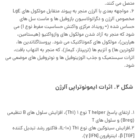
متصل می کنند.
6. مواجهه بعدی با آلرژن منجر به پیوند متقابل مولکول های LgE
مخصوص آلرژن و دگرانولاسیون بازوفیل ها و ماست سل های
حساس شده (= رویداد مرکزی واکنش حساسیت مفرط نوع I) می
شود که منجر به آزاد شدن مولکول های وازواکتیو (هیستامین،
هپارین)، مولکول های کموتاکتیک می شود. پروستاگلاندین ها،
لکوترین ها) و آنزیم ها (تریپتاز، کیماز)، که منجر به التهاب بافت،
اثرات سیستمیک و جذب ائوزینوفیل ها و نوتروفیل های موضعی می
شود.
شکل 2. اثرات ایمونوتراپی آلرژن
1. ارتقای پاسخ T helper نوع 1 (Th1)، افزایش سلول های B تنظیمی
(Breg) و سلول های T
2.افزایش سیتوکین های نوع Th1 (IL-10، فاکتور رشد تبدیل کننده
[TGF] β، اینترفرون [IFN] γ).