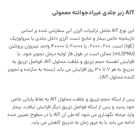
AIT زیر جلدی غیرادجوانته معمولی
این نوع AIT شامل ترکیبات آلرژن آبی سفارشی شده بر اساس
تاریخچه خاص بیمار و نتایج تست آلرژی داخل جلدی یا سرولوژیک
(IgE) است. 200، 2000، یا 20000 تا 40000 واحد نیتروژن پروتئین
[PNU]/mL) ممکن است در طول فاز اولیه درمان تجویز شود. با
افزایش آهسته حجم تزریق و غلظت محلول AIT، فواصل تزریق به
تدریج به هر 7 تا 30 روز افزایش می یابد (بسته به سازنده و تجویز
کننده محلول AIT).
پس از اینکه حجم تزریق و غلظت محلول AIT به نقاط پایانی خاص
خود رسید و پس از اینکه فواصل تزریق دیگر افزایش نیافت، بیمار
وارد مرحله نگهداری می شود که طی آن AIT یا در سطوح تعیین شده
ادامه می یابد یا به مرور زمان به تدریج کاهش می یابد.