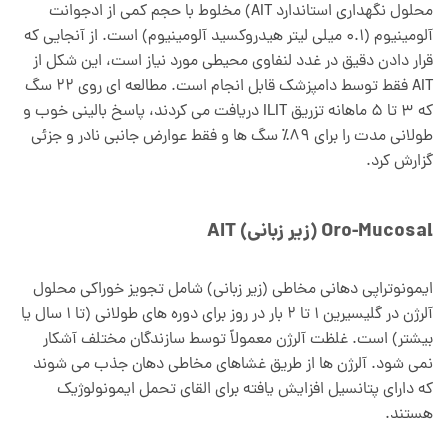
محلول نگهداری استاندارد AIT) مخلوط با حجم کمی از ادجوانت
آلومینیوم (0.1 میلی لیتر هیدروکسید آلومینیوم) است. از آنجایی که
قرار دادن دقیق در غدد لنفاوی محیطی مورد نیاز است، این شکل از
AIT فقط توسط دامپزشک قابل انجام است. مطالعه ای روی 22 سگ
که 3 تا 5 ماهانه تزریق ILIT دریافت می کردند، پاسخ بالینی خوب و
طولانی مدت را برای 89٪ سگ ها و فقط عوارض جانبی نادر و جزئی
گزارش کرد.
Oro-Mucosal (زیر زبانی) AIT
ایمونوتراپی دهانی مخاطی (زیر زبانی) شامل تجویز خوراکی محلول
آلرژن در گلیسیرین 1 تا 2 بار در روز برای دوره های طولانی (تا 1 سال یا
بیشتر) است. غلظت آلرژن معمولاً توسط سازندگان مختلف آشکار
نمی شود. آلرژن ها از طریق غشاهای مخاطی دهان جذب می شوند
که دارای پتانسیل افزایش یافته برای القای تحمل ایمونولوژیک
هستند.