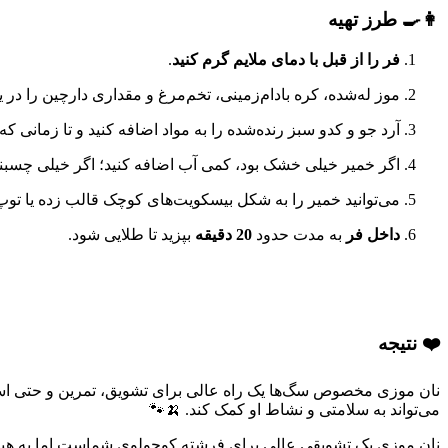
👩‍🍳 طرز تهیه
فر را از قبل با دمای ملایم گرم کنید
.
موز له‌شده، کره بادام‌زمینی، تخم‌مرغ و مقداری دارچین را در 
آرد جو و کدو سبز رنده‌شده را به مواد اضافه کنید و تا زمانی که
اگر خمیر خیلی خشک بود، کمی آب اضافه کنید؛ اگر خیلی چسبناک
می‌توانید خمیر را به شکل بیسکویت‌های کوچک قالب زده یا ت
داخل فر
به مدت حدود
20 دقیقه
بپزید تا طلایی شود.
❤️ نتیجه
نان موزی مخصوص سگ‌ها یک راه عالی برای تشویق، تمرین و حتی استف
می‌تواند به سلامتی و نشاط او کمک کند. 🍌🐾
نان موزی یک تشویقی عالی برای فرشته کوچولوی شماست اما به هی