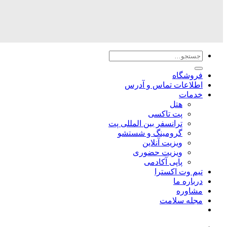
جستجو
برای:
فروشگاه
اطلاعات تماس و آدرس
خدمات
هتل
پت تاکسی
ترانسفر بین المللی پت
گرومینگ و شستشو
ویزیت آنلاین
ویزیت حضوری
پاپی آکادمی
تیم وت اکسترا
درباره ما
مشاوره
مجله سلامت