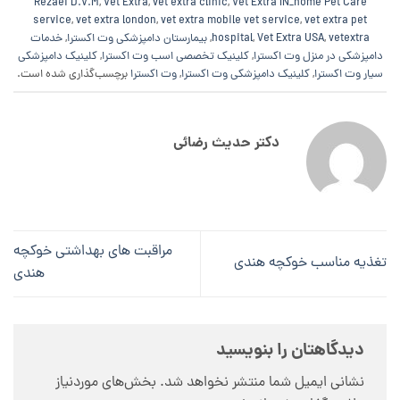
Rezaei D.V.M
,
Vet Extra
,
vet extra clinic
,
Vet Extra IN_home Pet Care
service
,
vet extra london
,
vet extra mobile vet service
,
vet extra pet
vetextra
,
Vet Extra USA
,
hospital
,
بیمارستان دامپزشکی وت اکسترا
,
خدمات
دامپزشکی در منزل وت اکسترا
,
کلینیک تخصصی اسب وت اکسترا
,
کلینیک دامپزشکی
سیار وت اکسترا
,
کلینیک دامپزشکی وت اکسترا
,
وت اکسترا
برچسب‌گذاری شده است.
دکتر حدیث رضائی
مراقبت های بهداشتی خوکچه
تغذیه مناسب خوکچه هندی
هندی
دیدگاهتان را بنویسید
نشانی ایمیل شما منتشر نخواهد شد.
بخش‌های موردنیاز