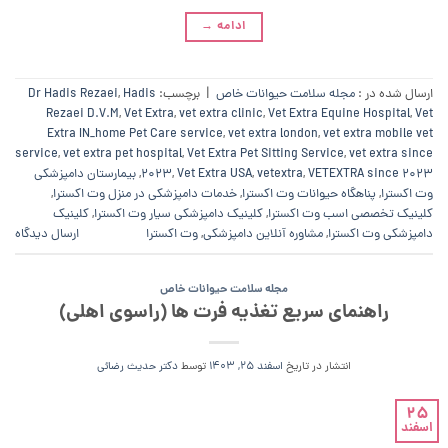
ادامه
→
ارسال شده در :
مجله سلامت حیوانات خاص
|
برچسب:
Hadis
,
Dr Hadis Rezaei
Rezaei D.V.M
,
Vet Extra
,
vet extra clinic
,
Vet Extra Equine Hospital
,
Vet
Extra IN_home Pet Care service
,
vet extra london
,
vet extra mobile vet
service
,
vet extra pet hospital
,
Vet Extra Pet Sitting Service
,
vet extra since
VETEXTRA since 2023
,
vetextra
,
Vet Extra USA
,
2023
,
بیمارستان دامپزشکی
وت اکسترا
,
پناهگاه حیوانات وت اکسترا
,
خدمات دامپزشکی در منزل وت اکسترا
,
کلینیک تخصصی اسب وت اکسترا
,
کلینیک دامپزشکی سیار وت اکسترا
,
کلینیک
دامپزشکی وت اکسترا
,
مشاوره آنلاین دامپزشکی
,
وت اکسترا
ارسال دیدگاه
مجله سلامت حیوانات خاص
راهنمای سریع تغذیه فرت ها (راسوی اهلی)
انتشار در تاریخ
اسفند 25, 1403
توسط
دکتر حدیث رضائی
25
اسفند