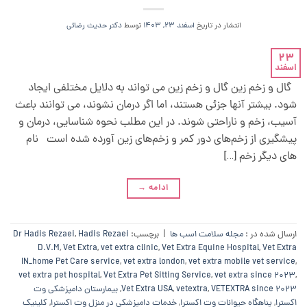
انتشار در تاریخ
اسفند 23, 1403
توسط
دکتر حدیث رضائی
23
اسفند
گال و زخم زین گال و زخم زین می تواند به دلایل مختلفی ایجاد
شود. بیشتر آنها جزئی هستند، اما اگر درمان نشوند، می توانند باعث
آسیب، زخم و ناراحتی شوند. در این مطلب نحوه شناسایی، درمان و
پیشگیری از زخم‌های دور کمر و زخم‌های زین آورده شده است نام
های دیگر زخم […]
ادامه
→
ارسال شده در :
مجله سلامت اسب ها
|
برچسب:
Hadis Rezaei
,
Dr Hadis Rezaei
D.V.M
,
Vet Extra
,
vet extra clinic
,
Vet Extra Equine Hospital
,
Vet Extra
IN_home Pet Care service
,
vet extra london
,
vet extra mobile vet service
,
vet extra pet hospital
,
Vet Extra Pet Sitting Service
,
vet extra since 2023
,
VETEXTRA since 2023
,
vetextra
,
Vet Extra USA
,
بیمارستان دامپزشکی وت
اکسترا
,
پناهگاه حیوانات وت اکسترا
,
خدمات دامپزشکی در منزل وت اکسترا
,
کلینیک