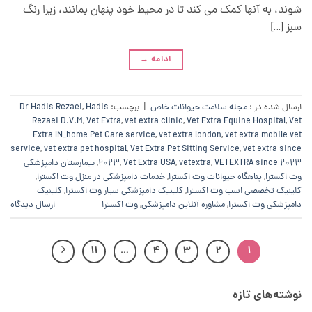
شوند، به آنها کمک می کند تا در محیط خود پنهان بمانند، زیرا رنگ
سبز […]
ادامه
→
ارسال شده در :
مجله سلامت حیوانات خاص
|
برچسب:
Hadis
,
Dr Hadis Rezaei
Rezaei D.V.M
,
Vet Extra
,
vet extra clinic
,
Vet Extra Equine Hospital
,
Vet
Extra IN_home Pet Care service
,
vet extra london
,
vet extra mobile vet
service
,
vet extra pet hospital
,
Vet Extra Pet Sitting Service
,
vet extra since
VETEXTRA since 2023
,
vetextra
,
Vet Extra USA
,
2023
,
بیمارستان دامپزشکی
وت اکسترا
,
پناهگاه حیوانات وت اکسترا
,
خدمات دامپزشکی در منزل وت اکسترا
,
کلینیک تخصصی اسب وت اکسترا
,
کلینیک دامپزشکی سیار وت اکسترا
,
کلینیک
دامپزشکی وت اکسترا
,
مشاوره آنلاین دامپزشکی
,
وت اکسترا
ارسال دیدگاه
11
…
4
3
2
1
نوشته‌های تازه