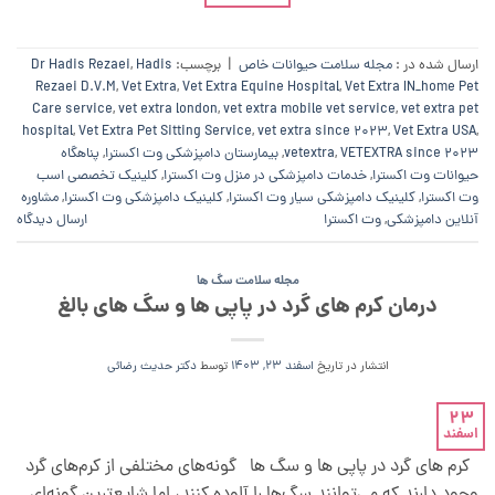
ارسال شده در :
مجله سلامت حیوانات خاص
|
برچسب:
Hadis
,
Dr Hadis Rezaei
Rezaei D.V.M
,
Vet Extra
,
Vet Extra Equine Hospital
,
Vet Extra IN_home Pet
Care service
,
vet extra london
,
vet extra mobile vet service
,
vet extra pet
hospital
,
Vet Extra Pet Sitting Service
,
vet extra since 2023
,
Vet Extra USA
,
VETEXTRA since 2023
,
vetextra
,
بیمارستان دامپزشکی وت اکسترا
,
پناهگاه
حیوانات وت اکسترا
,
خدمات دامپزشکی در منزل وت اکسترا
,
کلینیک تخصصی اسب
وت اکسترا
,
کلینیک دامپزشکی سیار وت اکسترا
,
کلینیک دامپزشکی وت اکسترا
,
مشاوره
آنلاین دامپزشکی
,
وت اکسترا
ارسال دیدگاه
مجله سلامت سگ ها
درمان کرم های گرد در پاپی ها و سگ های بالغ
انتشار در تاریخ
اسفند 23, 1403
توسط
دکتر حدیث رضائی
23
اسفند
کرم های گرد در پاپی ها و سگ ها گونه‌های مختلفی از کرم‌های گرد