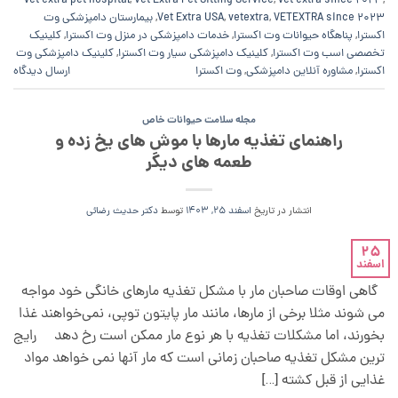
vet extra pet hospital
,
Vet Extra Pet Sitting Service
,
vet extra since 2023
,
VETEXTRA since 2023
,
vetextra
,
Vet Extra USA
,
بیمارستان دامپزشکی وت
اکسترا
,
پناهگاه حیوانات وت اکسترا
,
خدمات دامپزشکی در منزل وت اکسترا
,
کلینیک
تخصصی اسب وت اکسترا
,
کلینیک دامپزشکی سیار وت اکسترا
,
کلینیک دامپزشکی وت
اکسترا
,
مشاوره آنلاین دامپزشکی
,
وت اکسترا
ارسال دیدگاه
مجله سلامت حیوانات خاص
راهنمای تغذیه مارها با موش های یخ زده و
طعمه های دیگر
انتشار در تاریخ
اسفند 25, 1403
توسط
دکتر حدیث رضائی
25
اسفند
گاهی اوقات صاحبان مار با مشکل تغذیه مارهای خانگی خود مواجه
می شوند مثلا برخی از مارها، مانند مار پایتون توپی، نمی‌خواهند غذا
بخورند، اما مشکلات تغذیه با هر نوع مار ممکن است رخ دهد رایج
ترین مشکل تغذیه صاحبان زمانی است که مار آنها نمی خواهد مواد
غذایی از قبل کشته […]