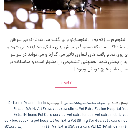
لنفوم فرت (که به آن لنفوسارکوم نیز گفته می شود) نوعی سرطان
وحشتناک است که معمولاً در موش های خانگی مشاهده می شود و
بر روی تمام بافت های لنفاوی تاثیر می گذارد و می تواند در سراسر
بدن پخش شود. همچنین تشخیص آن دشوار است و متاسفانه در
حال حاضر هیچ درمانی وجود […]
ادامه
→
ارسال شده در :
مجله سلامت حیوانات خاص
|
برچسب:
Hadis
,
Dr Hadis Rezaei
Rezaei D.V.M
,
Vet Extra
,
vet extra clinic
,
Vet Extra Equine Hospital
,
Vet
Extra IN_home Pet Care service
,
vet extra london
,
vet extra mobile vet
service
,
vet extra pet hospital
,
Vet Extra Pet Sitting Service
,
vet extra since
VETEXTRA since 2023
,
vetextra
,
Vet Extra USA
,
2023
ارسال دیدگاه