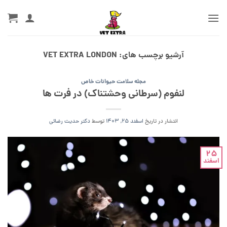
Ski
t
conten
آرشیو برچسب های:
VET EXTRA LONDON
مجله سلامت حیوانات خاص
لنفوم (سرطانی وحشتناک) در فرت ها
انتشار در تاریخ
اسفند 25, 1403
توسط
دکتر حدیث رضائی
25
اسفند