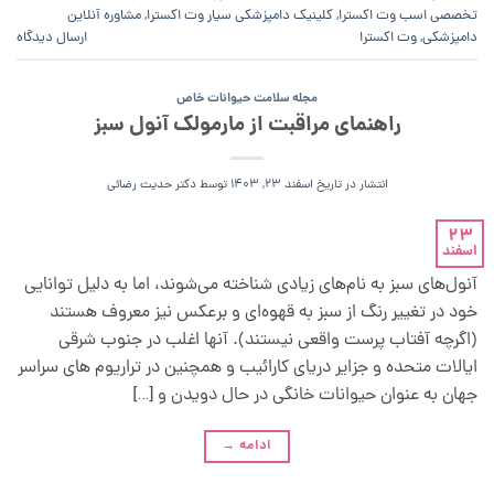
تخصصی اسب وت اکسترا
,
کلینیک دامپزشکی سیار وت اکسترا
,
مشاوره آنلاین
دامپزشکی
,
وت اکسترا
ارسال دیدگاه
مجله سلامت حیوانات خاص
راهنمای مراقبت از مارمولک آنول سبز
انتشار در تاریخ
اسفند 23, 1403
توسط
دکتر حدیث رضائی
23
اسفند
آنول‌های سبز به نام‌های زیادی شناخته می‌شوند، اما به دلیل توانایی
خود در تغییر رنگ از سبز به قهوه‌ای و برعکس نیز معروف هستند
(اگرچه آفتاب پرست واقعی نیستند). آنها اغلب در جنوب شرقی
ایالات متحده و جزایر دریای کارائیب و همچنین در تراریوم های سراسر
جهان به عنوان حیوانات خانگی در حال دویدن و […]
ادامه
→