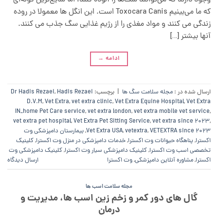
وجود دارند که می‌توانند سگ‌ها را آلوده کنند، اما شایع‌ترین گونه‌ای
که ما می‌بینیم Toxocara Canis است. این انگل ها معمولا در روده
زندگی می کنند و مواد مغذی را از رژیم غذایی سگ جذب می کنند.
آنها بیشتر […]
ادامه
→
ارسال شده در :
مجله سلامت سگ ها
|
برچسب:
Hadis Rezaei
,
Dr Hadis Rezaei
D.V.M
,
Vet Extra
,
vet extra clinic
,
Vet Extra Equine Hospital
,
Vet Extra
IN_home Pet Care service
,
vet extra london
,
vet extra mobile vet service
,
vet extra pet hospital
,
Vet Extra Pet Sitting Service
,
vet extra since 2023
,
VETEXTRA since 2023
,
vetextra
,
Vet Extra USA
,
بیمارستان دامپزشکی وت
اکسترا
,
پناهگاه حیوانات وت اکسترا
,
خدمات دامپزشکی در منزل وت اکسترا
,
کلینیک
تخصصی اسب وت اکسترا
,
کلینیک دامپزشکی سیار وت اکسترا
,
کلینیک دامپزشکی وت
اکسترا
,
مشاوره آنلاین دامپزشکی
,
وت اکسترا
ارسال دیدگاه
مجله سلامت اسب ها
گال های دور کمر و زخم زین اسب ها، مدیریت و
درمان