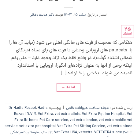
انتشار در تاریخ
اسفند 25, 1403
توسط
دکتر حدیث رضائی
25
اسفند
هنگامی که صحبت از فرت های خانگی اهلی می شود (نباید آن ها را
با polecats های اروپایی وحشی یا فرت های پای سیاه آمریکای
شمالی اشتباه گرفت)، در واقع فقط یک نژاد وجود دارد – علی رغم
اینکه برخی از آنها به عنوان نژادهای آنگورا، اروپایی یا استاندارد
نامیده می شوند. بخشی از خانواده […]
ادامه
→
ارسال شده در :
مجله سلامت حیوانات خاص
|
برچسب:
Hadis
,
Dr Hadis Rezaei
Rezaei D.V.M
,
Vet Extra
,
vet extra clinic
,
Vet Extra Equine Hospital
,
Vet
Extra IN_home Pet Care service
,
vet extra london
,
vet extra mobile vet
service
,
vet extra pet hospital
,
Vet Extra Pet Sitting Service
,
vet extra since
VETEXTRA since 2023
,
vetextra
,
Vet Extra USA
,
2023
,
بیمارستان دامپزشکی