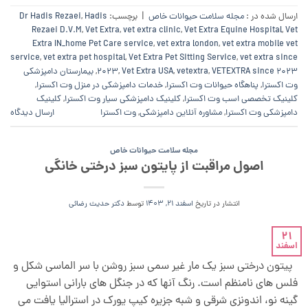
ارسال شده در :
مجله سلامت حیوانات خاص
|
برچسب:
Hadis
,
Dr Hadis Rezaei
Rezaei D.V.M
,
Vet Extra
,
vet extra clinic
,
Vet Extra Equine Hospital
,
Vet
Extra IN_home Pet Care service
,
vet extra london
,
vet extra mobile vet
service
,
vet extra pet hospital
,
Vet Extra Pet Sitting Service
,
vet extra since
VETEXTRA since 2023
,
vetextra
,
Vet Extra USA
,
2023
,
بیمارستان دامپزشکی
وت اکسترا
,
پناهگاه حیوانات وت اکسترا
,
خدمات دامپزشکی در منزل وت اکسترا
,
کلینیک تخصصی اسب وت اکسترا
,
کلینیک دامپزشکی سیار وت اکسترا
,
کلینیک
دامپزشکی وت اکسترا
,
مشاوره آنلاین دامپزشکی
,
وت اکسترا
ارسال دیدگاه
مجله سلامت حیوانات خاص
اصول مراقبت از پایتون سبز درختی خانگی
انتشار در تاریخ
اسفند 21, 1403
توسط
دکتر حدیث رضائی
21
اسفند
پیتون درختی سبز یک مار غیر سمی سبز روشن با سر الماسی شکل و
فلس های نامنظم است. رنگ آنها که در جنگل های بارانی استوایی
گینه نو، اندونزی شرقی و شبه جزیره کیپ یورک در استرالیا یافت می