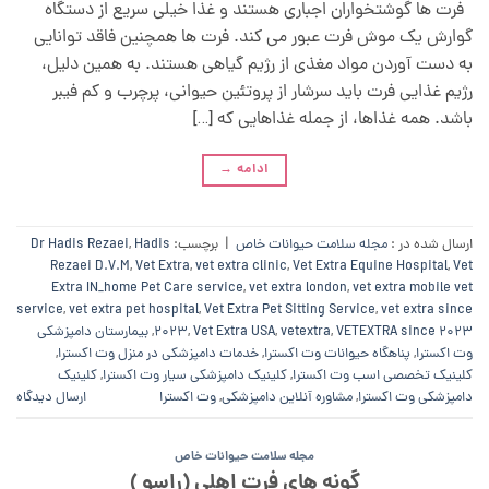
فرت ها گوشتخواران اجباری هستند و غذا خیلی سریع از دستگاه
گوارش یک موش فرت عبور می کند. فرت ها همچنین فاقد توانایی
به دست آوردن مواد مغذی از رژیم گیاهی هستند. به همین دلیل،
رژیم غذایی فرت باید سرشار از پروتئین حیوانی، پرچرب و کم فیبر
باشد. همه غذاها، از جمله غذاهایی که […]
ادامه
→
ارسال شده در :
مجله سلامت حیوانات خاص
|
برچسب:
Hadis
,
Dr Hadis Rezaei
Rezaei D.V.M
,
Vet Extra
,
vet extra clinic
,
Vet Extra Equine Hospital
,
Vet
Extra IN_home Pet Care service
,
vet extra london
,
vet extra mobile vet
service
,
vet extra pet hospital
,
Vet Extra Pet Sitting Service
,
vet extra since
VETEXTRA since 2023
,
vetextra
,
Vet Extra USA
,
2023
,
بیمارستان دامپزشکی
وت اکسترا
,
پناهگاه حیوانات وت اکسترا
,
خدمات دامپزشکی در منزل وت اکسترا
,
کلینیک تخصصی اسب وت اکسترا
,
کلینیک دامپزشکی سیار وت اکسترا
,
کلینیک
دامپزشکی وت اکسترا
,
مشاوره آنلاین دامپزشکی
,
وت اکسترا
ارسال دیدگاه
مجله سلامت حیوانات خاص
گونه های فرت اهلی (راسو )