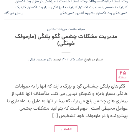
وت اکسترا
,
پناهگاه حیوانات وت اکسترا
,
خدمات دامپزشکی در منزل وت اکسترا
,
کلینیک تخصصی اسب وت اکسترا
,
کلینیک دامپزشکی سیار وت اکسترا
,
کلینیک
دامپزشکی وت اکسترا
,
مشاوره آنلاین دامپزشکی
ارسال دیدگاه
مجله سلامت حیوانات خاص
مدیریت مشکلات چشمی گکو پلنگی (مارمولک
خونگی)
انتشار در تاریخ
اسفند 25, 1403
توسط
دکتر حدیث رضائی
25
اسفند
گکوهای پلنگی چشمانی گرد و بزرگ دارند که آنها را به حیوانات
خانگی بسیار بامزه و کنجکاو تبدیل می کند. متأسفانه آنها اغلب از
بیماری های چشمی رنج می برند که بیشتر آنها به دلیل بد دامداری یا
عوامل محیطی است مهم است که بتوانید مشکلات چشمی
پیشرونده را در مارمولک خود تشخیص […]
ادامه
→