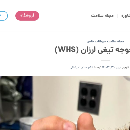
اط
اوره
مجله سلامت
فروشگاه
مجله سلامت حیوانات خاص
ه تیغی لرزان (WHS)
 تاریخ
آبان 30, 1403
توسط
دکتر حدیث رضائی