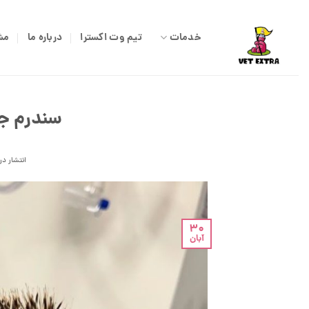
Ski
t
خدمات
تیم وت اکسترا
درباره ما
مش
conten
سندرم جوج
انتشار در
30
آبان