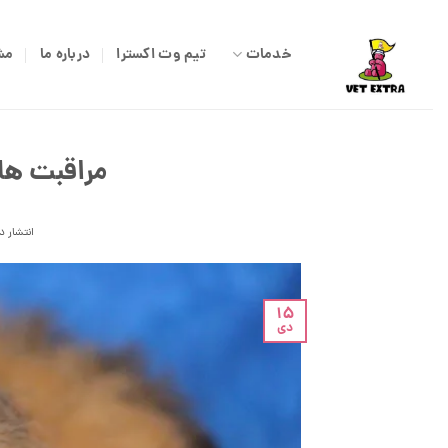
Ski
t
خدمات
تیم وت اکسترا
درباره ما
مش
conten
مراقبت ها
انتشار د
15
دی