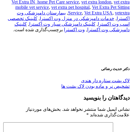
Vet Extra IN_home Pet Care service
,
vet extra london
,
vet extra
mobile vet service
,
vet extra pet hospital
,
Vet Extra Pet Sitting
vetextra
,
Vet Extra USA
,
Service
,
بیمارستان دامپزشکی وت
اکسترا
,
خدمات دامپزشکی در منزل وت اکسترا
,
کلینیک تخصصی
اسب وت اکسترا
,
کلینیک دامپزشکی سیار وت اکسترا
,
کلینیک
دامپزشکی وت اکسترا
,
وت اکسترا
برچسب‌گذاری شده است.
دکتر حدیث رضائی
لاک پشت ستاره دار هندی
تشخیص نر و ماده بودن لاک پشت ها
دیدگاهتان را بنویسید
نشانی ایمیل شما منتشر نخواهد شد.
بخش‌های موردنیاز
علامت‌گذاری شده‌اند
*