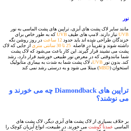
نور
مانند سایر لاک پشت های آبزی، تراپین های پشت الماسی به نور
UVB
نیاز دارند. لامپ های طیف
UVB
که به طور خاص برای
خزندگان طراحی شده اند باید حدود
12
ساعت
در روز روشن نگه
داشته شوند و تقریباً در فاصله
25 تا 30 سانتی متری
از جایی که لاک
پشت می نشیند قرار گیرند. این کار باعث می‌شود که لاک پشت
شما مانندوقتی که در معرض نور طبیعی خورشید قرار دارد، رشد
کند. بدون نور
UVB
، لاک پشت شما به شدت به بیماری متابولیک
استخوان (
MBD
) مبتلا می شود و به درستی رشد نمی کند
تراپین های Diamondback چه می خورند و
می نوشند؟
بر خلاف بسیاری از لاک پشت های آبزی دیگر، لاک پشت های
الماسی
عمدتاً گوشت
می خورند. در طبیعت، انواع آبزیان کوچک را