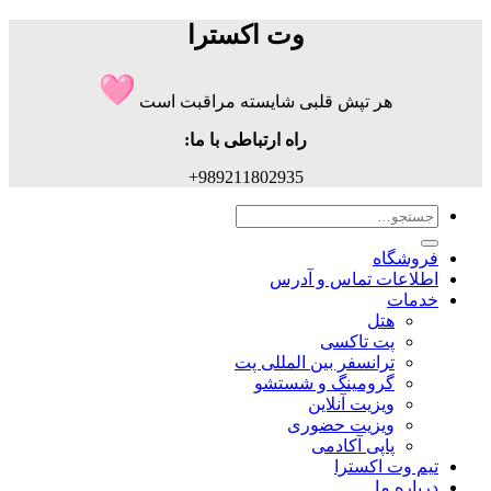
وت اکسترا
هر تپش قلبی شایسته مراقبت است
راه ارتباطی با ما:
989211802935+
جستجو
برای:
فروشگاه
اطلاعات تماس و آدرس
خدمات
هتل
پت تاکسی
ترانسفر بین المللی پت
گرومینگ و شستشو
ویزیت آنلاین
ویزیت حضوری
پاپی آکادمی
تیم وت اکسترا
درباره ما