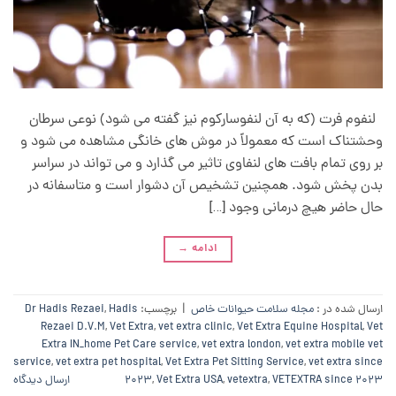
لنفوم فرت (که به آن لنفوسارکوم نیز گفته می شود) نوعی سرطان
وحشتناک است که معمولاً در موش های خانگی مشاهده می شود و
بر روی تمام بافت های لنفاوی تاثیر می گذارد و می تواند در سراسر
بدن پخش شود. همچنین تشخیص آن دشوار است و متاسفانه در
حال حاضر هیچ درمانی وجود […]
ادامه
→
ارسال شده در :
مجله سلامت حیوانات خاص
|
برچسب:
Hadis
,
Dr Hadis Rezaei
Rezaei D.V.M
,
Vet Extra
,
vet extra clinic
,
Vet Extra Equine Hospital
,
Vet
Extra IN_home Pet Care service
,
vet extra london
,
vet extra mobile vet
service
,
vet extra pet hospital
,
Vet Extra Pet Sitting Service
,
vet extra since
VETEXTRA since 2023
,
vetextra
,
Vet Extra USA
,
2023
ارسال دیدگاه