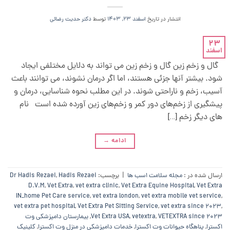
انتشار در تاریخ
اسفند 23, 1403
توسط
دکتر حدیث رضائی
23
اسفند
گال و زخم زین گال و زخم زین می تواند به دلایل مختلفی ایجاد
شود. بیشتر آنها جزئی هستند، اما اگر درمان نشوند، می توانند باعث
آسیب، زخم و ناراحتی شوند. در این مطلب نحوه شناسایی، درمان و
پیشگیری از زخم‌های دور کمر و زخم‌های زین آورده شده است نام
های دیگر زخم […]
ادامه
→
ارسال شده در :
مجله سلامت اسب ها
|
برچسب:
Hadis Rezaei
,
Dr Hadis Rezaei
D.V.M
,
Vet Extra
,
vet extra clinic
,
Vet Extra Equine Hospital
,
Vet Extra
IN_home Pet Care service
,
vet extra london
,
vet extra mobile vet service
,
vet extra pet hospital
,
Vet Extra Pet Sitting Service
,
vet extra since 2023
,
VETEXTRA since 2023
,
vetextra
,
Vet Extra USA
,
بیمارستان دامپزشکی وت
اکسترا
,
پناهگاه حیوانات وت اکسترا
,
خدمات دامپزشکی در منزل وت اکسترا
,
کلینیک