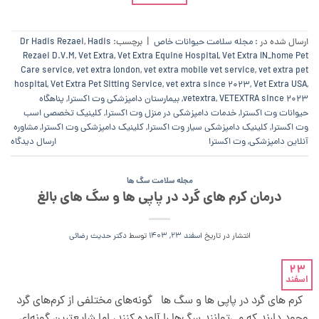
ارسال شده در :
مجله سلامت حیوانات خاص
|
برچسب:
Hadis
,
Dr Hadis Rezaei
Rezaei D.V.M
,
Vet Extra
,
Vet Extra Equine Hospital
,
Vet Extra IN_home Pet
Care service
,
vet extra london
,
vet extra mobile vet service
,
vet extra pet
hospital
,
Vet Extra Pet Sitting Service
,
vet extra since 2023
,
Vet Extra USA
,
VETEXTRA since 2023
,
vetextra
,
بیمارستان دامپزشکی وت اکسترا
,
پناهگاه
حیوانات وت اکسترا
,
خدمات دامپزشکی در منزل وت اکسترا
,
کلینیک تخصصی اسب
وت اکسترا
,
کلینیک دامپزشکی سیار وت اکسترا
,
کلینیک دامپزشکی وت اکسترا
,
مشاوره
آنلاین دامپزشکی
,
وت اکسترا
ارسال دیدگاه
مجله سلامت سگ ها
درمان کرم های گرد در پاپی ها و سگ های بالغ
انتشار در تاریخ
اسفند 23, 1403
توسط
دکتر حدیث رضائی
23
اسفند
کرم های گرد در پاپی ها و سگ ها گونه‌های مختلفی از کرم‌های گرد