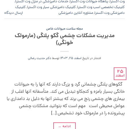
وت اکسترا
,
پناهگاه حیوانات وت اکسترا
,
خدمات دامپزشکی در منزل وت اکسترا
,
کلینیک تخصصی اسب وت اکسترا
,
کلینیک دامپزشکی سیار وت اکسترا
,
کلینیک
دامپزشکی وت اکسترا
,
مشاوره آنلاین دامپزشکی
ارسال دیدگاه
مجله سلامت حیوانات خاص
مدیریت مشکلات چشمی گکو پلنگی (مارمولک
خونگی)
انتشار در تاریخ
اسفند 25, 1403
توسط
دکتر حدیث رضائی
25
اسفند
گکوهای پلنگی چشمانی گرد و بزرگ دارند که آنها را به حیوانات
خانگی بسیار بامزه و کنجکاو تبدیل می کند. متأسفانه آنها اغلب از
بیماری های چشمی رنج می برند که بیشتر آنها به دلیل بد دامداری یا
عوامل محیطی است مهم است که بتوانید مشکلات چشمی
پیشرونده را در مارمولک خود تشخیص […]
ادامه
→