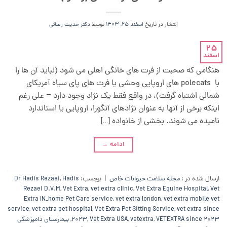
انتشار در تاریخ
اسفند 25, 1403
توسط
دکتر حدیث رضائی
25
اسفند
هنگامی که صحبت از فرت های خانگی اهلی می شود (نباید آن ها را
با polecats های اروپایی وحشی یا فرت های پای سیاه آمریکای
شمالی اشتباه گرفت)، در واقع فقط یک نژاد وجود دارد – علی رغم
اینکه برخی از آنها به عنوان نژادهای آنگورا، اروپایی یا استاندارد
نامیده می شوند. بخشی از خانواده […]
ادامه
→
ارسال شده در :
مجله سلامت حیوانات خاص
|
برچسب:
Hadis
,
Dr Hadis Rezaei
Rezaei D.V.M
,
Vet Extra
,
vet extra clinic
,
Vet Extra Equine Hospital
,
Vet
Extra IN_home Pet Care service
,
vet extra london
,
vet extra mobile vet
service
,
vet extra pet hospital
,
Vet Extra Pet Sitting Service
,
vet extra since
VETEXTRA since 2023
,
vetextra
,
Vet Extra USA
,
2023
,
بیمارستان دامپزشکی