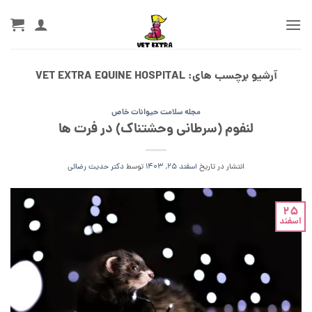
Ski
t
conten
آرشیو برچسب های:
VET EXTRA EQUINE HOSPITAL
مجله سلامت حیوانات خاص
لنفوم (سرطانی وحشتناک) در فرت ها
انتشار در تاریخ
اسفند 25, 1403
توسط
دکتر حدیث رضائی
25
اسفند