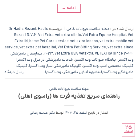
ادامه
→
ارسال شده در :
مجله سلامت حیوانات خاص
|
برچسب:
Hadis
,
Dr Hadis Rezaei
Rezaei D.V.M
,
Vet Extra
,
vet extra clinic
,
Vet Extra Equine Hospital
,
Vet
Extra IN_home Pet Care service
,
vet extra london
,
vet extra mobile vet
service
,
vet extra pet hospital
,
Vet Extra Pet Sitting Service
,
vet extra since
VETEXTRA since 2023
,
vetextra
,
Vet Extra USA
,
2023
,
بیمارستان دامپزشکی
وت اکسترا
,
پناهگاه حیوانات وت اکسترا
,
خدمات دامپزشکی در منزل وت اکسترا
,
کلینیک تخصصی اسب وت اکسترا
,
کلینیک دامپزشکی سیار وت اکسترا
,
کلینیک
دامپزشکی وت اکسترا
,
مشاوره آنلاین دامپزشکی
,
وت اکسترا
ارسال دیدگاه
مجله سلامت حیوانات خاص
راهنمای سریع تغذیه فرت ها (راسوی اهلی)
انتشار در تاریخ
اسفند 25, 1403
توسط
دکتر حدیث رضائی
25
اسفند