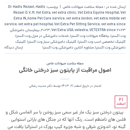
ارسال شده در :
مجله سلامت حیوانات خاص
|
برچسب:
Hadis
,
Dr Hadis Rezaei
Rezaei D.V.M
,
Vet Extra
,
vet extra clinic
,
Vet Extra Equine Hospital
,
Vet
Extra IN_home Pet Care service
,
vet extra london
,
vet extra mobile vet
service
,
vet extra pet hospital
,
Vet Extra Pet Sitting Service
,
vet extra since
VETEXTRA since 2023
,
vetextra
,
Vet Extra USA
,
2023
,
بیمارستان دامپزشکی
وت اکسترا
,
پناهگاه حیوانات وت اکسترا
,
خدمات دامپزشکی در منزل وت اکسترا
,
کلینیک تخصصی اسب وت اکسترا
,
کلینیک دامپزشکی سیار وت اکسترا
,
کلینیک
دامپزشکی وت اکسترا
,
مشاوره آنلاین دامپزشکی
,
وت اکسترا
ارسال دیدگاه
مجله سلامت حیوانات خاص
اصول مراقبت از پایتون سبز درختی خانگی
انتشار در تاریخ
اسفند 21, 1403
توسط
دکتر حدیث رضائی
21
اسفند
پیتون درختی سبز یک مار غیر سمی سبز روشن با سر الماسی شکل و
فلس های نامنظم است. رنگ آنها که در جنگل های بارانی استوایی
گینه نو، اندونزی شرقی و شبه جزیره کیپ یورک در استرالیا یافت می