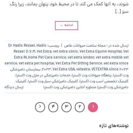
شوند، به آنها کمک می کند تا در محیط خود پنهان بمانند، زیرا رنگ
سبز […]
ادامه
→
ارسال شده در :
مجله سلامت حیوانات خاص
|
برچسب:
Hadis
,
Dr Hadis Rezaei
Rezaei D.V.M
,
Vet Extra
,
vet extra clinic
,
Vet Extra Equine Hospital
,
Vet
Extra IN_home Pet Care service
,
vet extra london
,
vet extra mobile vet
service
,
vet extra pet hospital
,
Vet Extra Pet Sitting Service
,
vet extra since
VETEXTRA since 2023
,
vetextra
,
Vet Extra USA
,
2023
,
بیمارستان دامپزشکی
وت اکسترا
,
پناهگاه حیوانات وت اکسترا
,
خدمات دامپزشکی در منزل وت اکسترا
,
کلینیک تخصصی اسب وت اکسترا
,
کلینیک دامپزشکی سیار وت اکسترا
,
کلینیک
دامپزشکی وت اکسترا
,
مشاوره آنلاین دامپزشکی
,
وت اکسترا
ارسال دیدگاه
4
3
2
1
نوشته‌های تازه