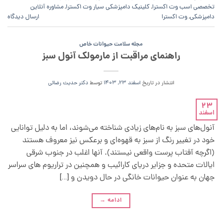
تخصصی اسب وت اکسترا
,
کلینیک دامپزشکی سیار وت اکسترا
,
مشاوره آنلاین
دامپزشکی
,
وت اکسترا
ارسال دیدگاه
مجله سلامت حیوانات خاص
راهنمای مراقبت از مارمولک آنول سبز
انتشار در تاریخ
اسفند 23, 1403
توسط
دکتر حدیث رضائی
23
اسفند
آنول‌های سبز به نام‌های زیادی شناخته می‌شوند، اما به دلیل توانایی
خود در تغییر رنگ از سبز به قهوه‌ای و برعکس نیز معروف هستند
(اگرچه آفتاب پرست واقعی نیستند). آنها اغلب در جنوب شرقی
ایالات متحده و جزایر دریای کارائیب و همچنین در تراریوم های سراسر
جهان به عنوان حیوانات خانگی در حال دویدن و […]
ادامه
→