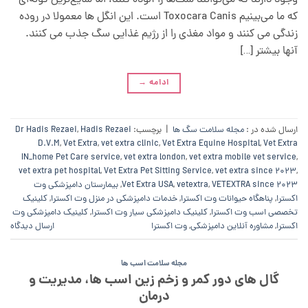
وجود دارند که می‌توانند سگ‌ها را آلوده کنند، اما شایع‌ترین گونه‌ای
که ما می‌بینیم Toxocara Canis است. این انگل ها معمولا در روده
زندگی می کنند و مواد مغذی را از رژیم غذایی سگ جذب می کنند.
آنها بیشتر […]
ادامه
→
ارسال شده در :
مجله سلامت سگ ها
|
برچسب:
Hadis Rezaei
,
Dr Hadis Rezaei
D.V.M
,
Vet Extra
,
vet extra clinic
,
Vet Extra Equine Hospital
,
Vet Extra
IN_home Pet Care service
,
vet extra london
,
vet extra mobile vet service
,
vet extra pet hospital
,
Vet Extra Pet Sitting Service
,
vet extra since 2023
,
VETEXTRA since 2023
,
vetextra
,
Vet Extra USA
,
بیمارستان دامپزشکی وت
اکسترا
,
پناهگاه حیوانات وت اکسترا
,
خدمات دامپزشکی در منزل وت اکسترا
,
کلینیک
تخصصی اسب وت اکسترا
,
کلینیک دامپزشکی سیار وت اکسترا
,
کلینیک دامپزشکی وت
اکسترا
,
مشاوره آنلاین دامپزشکی
,
وت اکسترا
ارسال دیدگاه
مجله سلامت اسب ها
گال های دور کمر و زخم زین اسب ها، مدیریت و
درمان