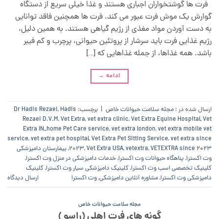
فرت ها گوشتخواران اجباری هستند و غذا خیلی سریع از دستگاه
گوارش یک موش فرت عبور می کند. فرت ها همچنین فاقد توانایی
به دست آوردن مواد مغذی از رژیم گیاهی هستند. به همین دلیل،
رژیم غذایی فرت باید سرشار از پروتئین حیوانی، پرچرب و کم فیبر
باشد. همه غذاها، از جمله غذاهایی که […]
ادامه
→
ارسال شده در :
مجله سلامت حیوانات خاص
|
برچسب:
Hadis
,
Dr Hadis Rezaei
Rezaei D.V.M
,
Vet Extra
,
vet extra clinic
,
Vet Extra Equine Hospital
,
Vet
Extra IN_home Pet Care service
,
vet extra london
,
vet extra mobile vet
service
,
vet extra pet hospital
,
Vet Extra Pet Sitting Service
,
vet extra since
VETEXTRA since 2023
,
vetextra
,
Vet Extra USA
,
2023
,
بیمارستان دامپزشکی
وت اکسترا
,
پناهگاه حیوانات وت اکسترا
,
خدمات دامپزشکی در منزل وت اکسترا
,
کلینیک تخصصی اسب وت اکسترا
,
کلینیک دامپزشکی سیار وت اکسترا
,
کلینیک
دامپزشکی وت اکسترا
,
مشاوره آنلاین دامپزشکی
,
وت اکسترا
ارسال دیدگاه
مجله سلامت حیوانات خاص
گونه های فرت اهلی (راسو )