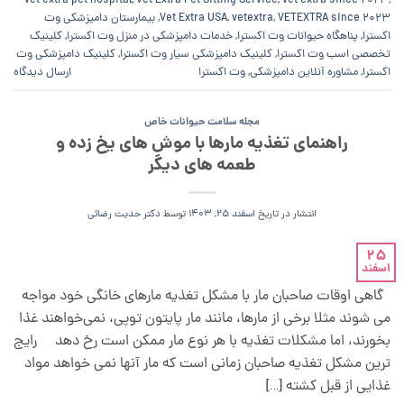
vet extra pet hospital
,
Vet Extra Pet Sitting Service
,
vet extra since 2023
,
VETEXTRA since 2023
,
vetextra
,
Vet Extra USA
,
بیمارستان دامپزشکی وت
اکسترا
,
پناهگاه حیوانات وت اکسترا
,
خدمات دامپزشکی در منزل وت اکسترا
,
کلینیک
تخصصی اسب وت اکسترا
,
کلینیک دامپزشکی سیار وت اکسترا
,
کلینیک دامپزشکی وت
اکسترا
,
مشاوره آنلاین دامپزشکی
,
وت اکسترا
ارسال دیدگاه
مجله سلامت حیوانات خاص
راهنمای تغذیه مارها با موش های یخ زده و
طعمه های دیگر
انتشار در تاریخ
اسفند 25, 1403
توسط
دکتر حدیث رضائی
25
اسفند
گاهی اوقات صاحبان مار با مشکل تغذیه مارهای خانگی خود مواجه
می شوند مثلا برخی از مارها، مانند مار پایتون توپی، نمی‌خواهند غذا
بخورند، اما مشکلات تغذیه با هر نوع مار ممکن است رخ دهد رایج
ترین مشکل تغذیه صاحبان زمانی است که مار آنها نمی خواهد مواد
غذایی از قبل کشته […]