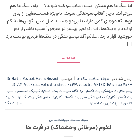
آیا سگ‌ها هم ممکن است آفتاب‌سوخته شوند؟ بله، سگ‌ها هم
می‌توانند دچار آفتاب‌سوختگی شوند. به‌ویژه قسمت‌هایی از بدن
آن‌ها که موهای کمی دارند یا بی‌مو هستند مثل بینی، گوش‌ها، شکم،
نوک دم و پلک‌ها. این نواحی بیشتر در معرض آسیب ناشی از نور
خورشید قرار دارند. علائم آفتاب‌سوختگی در سگ‌ها قرمزی پوست درد
[…]
ادامه
→
ارسال شده در :
مجله سلامت سگ ها
|
برچسب:
Hadis Rezaei
,
Dr Hadis Rezaei
,
D.V.M
,
Vet Extra
,
vet extra since 2023
,
vetextra
,
VETEXTRA since 2023
بیمارستان دامپزشکی وت اکسترا
,
پناهگاه حیوانات وت اکسترا
,
کلینیک تخصصی اسب
وت اکسترا
,
کلینیک دامپزشکی سیار وت اکسترا
,
کلینیک دامپزشکی وت اکسترا
,
مشاوره
آنلاین دامپزشکی
,
وت اکسترا
ارسال دیدگاه
مجله سلامت حیوانات خاص
لنفوم (سرطانی وحشتناک) در فرت ها