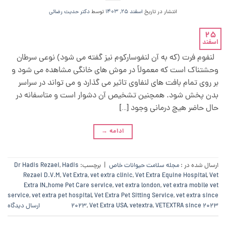
انتشار در تاریخ
اسفند 25, 1403
توسط
دکتر حدیث رضائی
25
اسفند
لنفوم فرت (که به آن لنفوسارکوم نیز گفته می شود) نوعی سرطان
وحشتناک است که معمولاً در موش های خانگی مشاهده می شود و
بر روی تمام بافت های لنفاوی تاثیر می گذارد و می تواند در سراسر
بدن پخش شود. همچنین تشخیص آن دشوار است و متاسفانه در
حال حاضر هیچ درمانی وجود […]
ادامه
→
ارسال شده در :
مجله سلامت حیوانات خاص
|
برچسب:
Hadis
,
Dr Hadis Rezaei
Rezaei D.V.M
,
Vet Extra
,
vet extra clinic
,
Vet Extra Equine Hospital
,
Vet
Extra IN_home Pet Care service
,
vet extra london
,
vet extra mobile vet
service
,
vet extra pet hospital
,
Vet Extra Pet Sitting Service
,
vet extra since
VETEXTRA since 2023
,
vetextra
,
Vet Extra USA
,
2023
ارسال دیدگاه