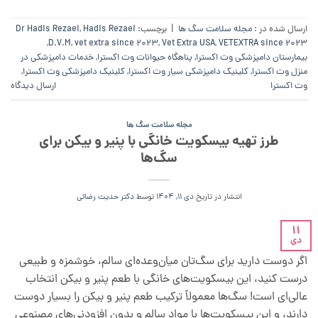
ارسال شده در :
مجله سلامت سگ ها
|
برچسب:
Hadis Rezaei
,
Dr Hadis Rezaei
,
D.V.M
,
vet extra since 2023
,
Vet Extra USA
,
VETEXTRA since 2023
بیمارستان دامپزشکی وت اکسترا
,
پناهگاه حیوانات وت اکسترا
,
خدمات دامپزشکی در
منزل وت اکسترا
,
کلینیک دامپزشکی سیار وت اکسترا
,
کلینیک دامپزشکی وت اکسترا
,
وت اکسترا
ارسال دیدگاه
مجله سلامت سگ ها
طرز تهیه بیسکویت‌ خانگی با پنیر و بیکن برای
سگ‌ها
انتشار در تاریخ
دی 11, 1404
توسط
دکتر حدیث رضائی
11
دی
اگر دوست دارید برای سگ‌تان میان‌وعده‌ای سالم، خوشمزه و طبیعی
درست کنید، این بیسکویت‌های خانگی با طعم پنیر و بیکن انتخاب
عالی‌ای است! سگ‌ها معمولاً ترکیب طعم پنیر و بیکن را بسیار دوست
دارند، و این بیسکویت‌ها با مواد سالم و بدون افزودنی‌های مصنوعی