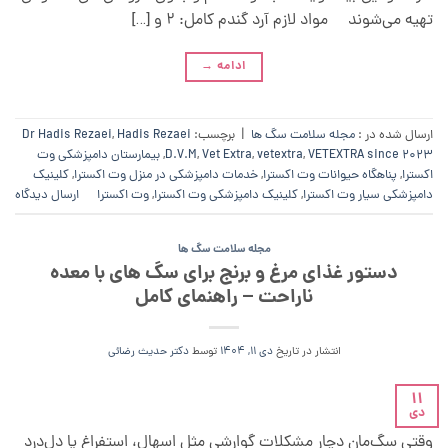
تهیه می‌شوند مواد لازم آرد گندم کامل: ۲ و […]
ادامه
→
ارسال شده در :
مجله سلامت سگ ها
|
برچسب:
Hadis Rezaei
,
Dr Hadis Rezaei
VETEXTRA since 2023
,
vetextra
,
Vet Extra
,
D.V.M
,
بیمارستان دامپزشکی وت
اکسترا
,
پناهگاه حیوانات وت اکسترا
,
خدمات دامپزشکی در منزل وت اکسترا
,
کلینیک
دامپزشکی سیار وت اکسترا
,
کلینیک دامپزشکی وت اکسترا
,
وت اکسترا
ارسال دیدگاه
مجله سلامت سگ ها
دستور غذای مرغ و برنج برای سگ های با معده
ناراحت – راهنمای کامل
انتشار در تاریخ
دی 11, 1404
توسط
دکتر حدیث رضائی
11
دی
وقتی سگ‌مان دچار مشکلات گوارشی مثل اسهال، استفراغ یا دل‌درد