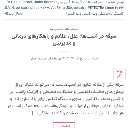
ارسال شده در :
مجله سلامت گربه ها
|
برچسب:
Hadis Rezaei
,
Dr Hadis Rezaei
,
D.V.M
,
vet extra since 2023
,
Vet Extra USA
,
vetextra
,
VETEXTRA since 2023
کلینیک دامپزشکی وت اکسترا
,
وت اکسترا
ارسال دیدگاه
مجله سلامت اسب ها
سرفه در اسب‌ها؛ علل، علائم و راهکارهای درمانی
و مدیریتی
انتشار در تاریخ
آذر 30, 1404
توسط
دکتر حدیث رضائی
30
آذر
سرفه یکی از علائم شایع در اسب‌هاست که می‌تواند نشانه‌ای از
بیماری‌های مختلف تنفسی یا مشکلات محیطی و آلرژیک باشد. این
واکنش دفاعی، تلاشی از سوی دستگاه تنفس برای پاک‌سازی نای و
مجاری هوایی فوقانی از ذرات و آلودگی‌هاست. سرفه ممکن است در
هر نژاد یا سنی از اسب دیده شود و گاه به سادگی […]
ادامه
→