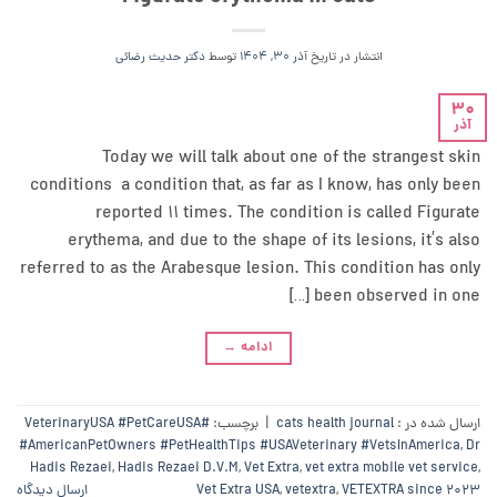
انتشار در تاریخ
آذر 30, 1404
توسط
دکتر حدیث رضائی
30
آذر
Today we will talk about one of the strangest skin
conditions a condition that, as far as I know, has only been
reported 11 times. The condition is called Figurate
erythema, and due to the shape of its lesions, it’s also
referred to as the Arabesque lesion. This condition has only
been observed in one […]
ادامه
→
ارسال شده در :
cats health journal
|
برچسب:
#VeterinaryUSA #PetCareUSA
#AmericanPetOwners #PetHealthTips #USAVeterinary #VetsInAmerica
,
Dr
Hadis Rezaei
,
Hadis Rezaei D.V.M
,
Vet Extra
,
vet extra mobile vet service
,
VETEXTRA since 2023
,
vetextra
,
Vet Extra USA
ارسال دیدگاه