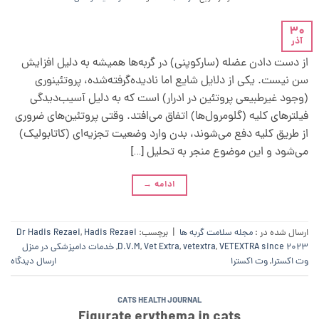
30
آذر
از دست دادن عضله (سارکوپنی) در گربه‌ها همیشه به دلیل افزایش
سن نیست. یکی از دلایل شایع اما نادیده‌گرفته‌شده، پروتئینوری
(وجود غیرطبیعی پروتئین در ادرار) است که به دلیل آسیب‌دیدگی
فیلترهای کلیه (گلومرول‌ها) اتفاق می‌افتد. وقتی پروتئین‌های ضروری
از طریق کلیه دفع می‌شوند، بدن وارد وضعیت تجزیه‌ای (کاتابولیک)
می‌شود و این موضوع منجر به تحلیل […]
ادامه
→
ارسال شده در :
مجله سلامت گربه ها
|
برچسب:
Hadis Rezaei
,
Dr Hadis Rezaei
VETEXTRA since 2023
,
vetextra
,
Vet Extra
,
D.V.M
,
خدمات دامپزشکی در منزل
وت اکسترا
,
وت اکسترا
ارسال دیدگاه
CATS HEALTH JOURNAL
Figurate erythema in cats