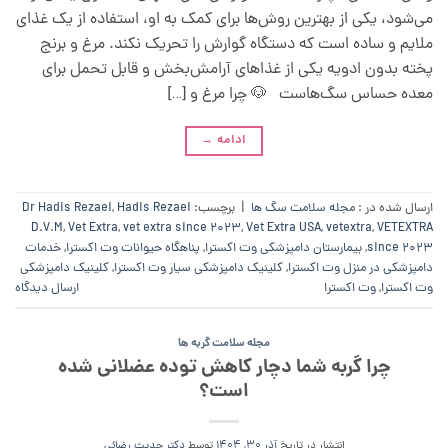
می‌شود، یکی از بهترین روش‌ها برای کمک به او، استفاده از یک غذای
ملایم و ساده است که دستگاه گوارش را تحریک نکند. مرغ و برنج
پخته بدون ادویه یکی از غذاهای آرامش‌بخش و قابل تحمل برای
معده حساس سگ‌هاست 🐶 چرا مرغ و […]
ادامه
→
ارسال شده در :
مجله سلامت سگ ها
|
برچسب:
Hadis Rezaei
,
Dr Hadis Rezaei
D.V.M
,
Vet Extra
,
vet extra since 2023
,
Vet Extra USA
,
vetextra
,
VETEXTRA
since 2023
,
بیمارستان دامپزشکی وت اکسترا
,
پناهگاه حیوانات وت اکسترا
,
خدمات
دامپزشکی در منزل وت اکسترا
,
کلینیک دامپزشکی سیار وت اکسترا
,
کلینیک دامپزشکی
وت اکسترا
,
وت اکسترا
ارسال دیدگاه
مجله سلامت گربه ها
چرا گربه شما دچار کاهش توده عضلانی شده
است؟
انتشار در تاریخ
آذر 30, 1404
توسط
دکتر حدیث رضائی