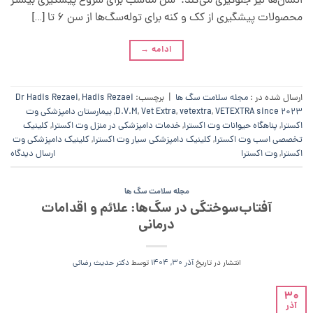
انسان‌ها نیز جلوگیری می‌کند. سن مناسب برای شروع پیشگیری بیشتر
محصولات پیشگیری از کک و کنه برای توله‌سگ‌ها از سن ۶ تا […]
ادامه
→
ارسال شده در :
مجله سلامت سگ ها
|
برچسب:
Hadis Rezaei
,
Dr Hadis Rezaei
VETEXTRA since 2023
,
vetextra
,
Vet Extra
,
D.V.M
,
بیمارستان دامپزشکی وت
اکسترا
,
پناهگاه حیوانات وت اکسترا
,
خدمات دامپزشکی در منزل وت اکسترا
,
کلینیک
تخصصی اسب وت اکسترا
,
کلینیک دامپزشکی سیار وت اکسترا
,
کلینیک دامپزشکی وت
اکسترا
,
وت اکسترا
ارسال دیدگاه
مجله سلامت سگ ها
آفتاب‌سوختگی در سگ‌ها: علائم و اقدامات
درمانی
انتشار در تاریخ
آذر 30, 1404
توسط
دکتر حدیث رضائی
30
آذر