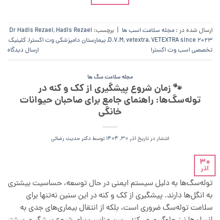
ارسال شده در :
مجله سلامت اسب ها
|
برچسب:
Hadis Rezaei
,
Dr Hadis Rezaei
VETEXTRA since 2023
,
vetextra
,
D.V.M
,
بیمارستان دامپزشکی وت اکسترا
,
کلینیک
تخصصی اسب وت اکسترا
ارسال دیدگاه
مجله سلامت سگ ها
🐾 زمان شروع پیشگیری از کک و کنه در
توله‌سگ‌ها: راهنمای جامع برای صاحبان حیوانات
خانگی
انتشار در تاریخ
آذر 30, 1404
توسط
دکتر حدیث رضائی
30
آذر
توله‌سگ‌ها به دلیل سیستم ایمنی در حال توسعه، حساسیت بیشتری
به انگل‌ها دارند. پیشگیری از کک و کنه در این سنین نه‌تنها برای
سلامت توله‌سگ ضروری است، بلکه از انتقال بیماری‌های جدی به