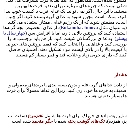
منسوخ شده است. همانطور که علم تغذیه فرت پیشرفت می کند،
شکی نیست که جیره های مرغوب برای تغذیه فرت ها بهترین
هستند. با این حال، اگر نمی توانید یک غذای فرت با کیفیت خوب پیدا
کنید، ممکن است مجبور شوید به غذای گربه بسنده کنید. اگر چنین
است، مطمئن شوید که از یک رژیم غذایی ممتاز استفاده می کنید
(به عنوان مثال
Innova
،
Eukanuba
). از غذای مخصوص بچه گربه‌ها
استفاده کنید که پروتئین بالایی دارد، اما با افزایش سن (
چهار سال یا
بیشتر
)، به غذای بزرگسالان شیفت کنید. باز هم باید برچسب ها را
بررسی کنید و غذاهایی را انتخاب کنید که فقط پروتئین های حیوانی
با کیفیت بالا را در بالای لیست مواد تشکیل دهند. اطمینان حاصل
کنید که دارای چربی زیاد و غلات، قند و فیبر بسیار کم هستند
هشدار
از دادن غذاهای گربه فله و بدون بسته بندی یا برندهای معمولی و
ضعیف به فرت ها خودداری کنید، زیرا این غذاها معمولاً برای فرت
ها بسیار ضعیف هستند
سایر پیشنهادهای خوراک برای فرت ها شامل
تخم‌مرغ
(سفت آب
پز، همزده)،
تکه‌های گوشت پخته
شده یا
جگر منجمد
شده است