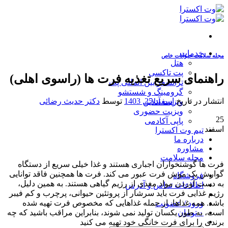
Skip
to
content
خدمات
مجله سلامت حیوانات خاص
هتل
پت تاکسی
راهنمای سریع تغذیه فرت ها (راسوی اهلی)
ترانسفر بین المللی پت
گرومینگ و شستشو
انتشار در تاریخ
اسفند 25, 1403
توسط
دکتر حدیث رضائی
ویزیت آنلاین
ویزیت حضوری
25
پاپی آکادمی
اسفند
تیم وت اکسترا
درباره ما
مشاوره
مجله سلامت
فرت ها گوشتخواران اجباری هستند و غذا خیلی سریع از دستگاه
گوارش یک موش فرت عبور می کند. فرت ها همچنین فاقد توانایی
فروشگاه
به دست آوردن مواد مغذی از رژیم گیاهی هستند. به همین دلیل،
اطلاعات تماس و آدرس
رژیم غذایی فرت باید سرشار از پروتئین حیوانی، پرچرب و کم فیبر
باشد. همه غذاها، از جمله غذاهایی که مخصوص فرت تهیه شده
ورود / عضویت
است، به طور یکسان تولید نمی شوند، بنابراین مراقب باشید که چه
۰
تومان
برندی را برای فرت خانگی خود تهیه می کنید