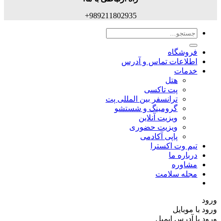
989211802935+
جستجو
برای:
فروشگاه
اطلاعات تماس و آدرس
خدمات
هتل
پت تاکسی
ترانسفر بین المللی پت
گرومینگ و شستشو
ویزیت آنلاین
ویزیت حضوری
پاپی آکادمی
تیم وت اکسترا
درباره ما
مشاوره
مجله سلامت
ورود
ورود با موبایل
ورود با ‫آدرس ایمیل