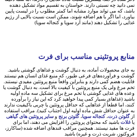
نمی دانید چه نسبتی دارند. حواستان به تقسیم مواد تشکیل دهنده
باشد، که می تواند موارد مشابه اما کمتر مطلوب را در لیست پایین
بیاورد، اما اگر با هم اضافه شوند، ممکن است نسبت بالایی از رژیم
غذایی را تشکیل دهند (مانند آرد سویا و کنجاله سویا)
منابع پروتئینی مناسب برای فرت
به جای محصولات آماده، به دنبال گوشت و غذاهای گوشتی باشید.
گوشت و فرآورده‌های فرعی طیور، که منبع غذای انسان هم نیستند
قابلیت هضم کمی دارند و بنابراین واقعاً منبع پروتئین مفیدی نیستند.
تخم مرغ ولی یک منبع پروتئین با کیفیت بالا است. به دنبال گوشت یا
وعده های غذایی گوشتی یا تخم مرغ برای تشکیل سه ماده اولیه
باشید (غذاهای بسیار کمی پیدا خواهید کرد که این نیاز را برآورده
کنند، اما قطعاً از غذاهایی که حداقل پروتئین یا چربی باکیفیت ندارند
به عنوان حداقل شش ماده اولیه اول اجتناب کنید). مراقب استفاده
از
گلوتن ذرت
،
کنجاله سویا
،
گلوتن برنج
و
سایر پروتئین های گیاهی
یا
غلات
باشید که محتوای پروتئین را افزایش می دهند، اما برای
فرت ها مفید نیستند. همچنین مراقب قندهای اضافه شده (ساکارز،
فروکتوز، شربت ذرت و غیره) باشید