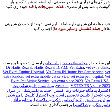
خوراکی‌های تجاری فقط در صورتی باید استفاده شوند که بر پایه
گوشت باشند پس از مصرف
غلات
،
سبزیجات
یا
قند
خودداری کنید
فرت ها دندان شیری دارند اما تسلیم نمی شوند: از خوردن شیرینی
ها (
از جمله کشمش و سایر میوه ها
) اجتناب کنید
این مطلب در
مجله سلامت حیوانات خاص
ارسال شده و با برچسب
Dr Hadis Rezaei
,
Hadis Rezaei D.V.M
,
Vet Extra
,
vet extra clinic
,
Vet Extra Equine Hospital
,
Vet Extra IN_home Pet Care service
,
vet
extra london
,
vet extra mobile vet service
,
vet extra pet hospital
,
Vet
Extra Pet Sitting Service
,
vet extra since 2023
,
Vet Extra USA
,
VETEXTRA since 2023
,
vetextra
,
بیمارستان دامپزشکی وت
اکسترا
,
پناهگاه حیوانات وت اکسترا
,
خدمات دامپزشکی در منزل
وت اکسترا
,
کلینیک تخصصی اسب وت اکسترا
,
کلینیک دامپزشکی
سیار وت اکسترا
,
کلینیک دامپزشکی وت اکسترا
,
مشاوره آنلاین
دامپزشکی
,
وت اکسترا
برچسب‌گذاری شده است.