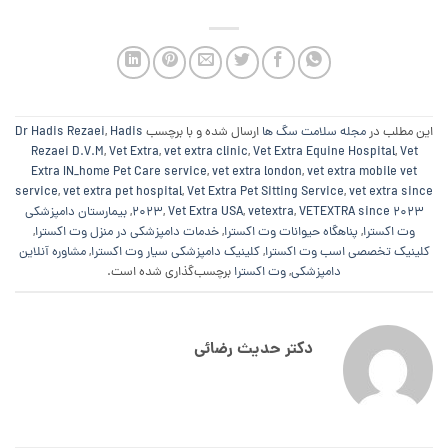
این مطلب در
مجله سلامت سگ ها
ارسال شده و با برچسب
Hadis
,
Dr Hadis Rezaei
Rezaei D.V.M
,
Vet Extra
,
vet extra clinic
,
Vet Extra Equine Hospital
,
Vet
Extra IN_home Pet Care service
,
vet extra london
,
vet extra mobile vet
service
,
vet extra pet hospital
,
Vet Extra Pet Sitting Service
,
vet extra since
VETEXTRA since 2023
,
vetextra
,
Vet Extra USA
,
2023
,
بیمارستان دامپزشکی
وت اکسترا
,
پناهگاه حیوانات وت اکسترا
,
خدمات دامپزشکی در منزل وت اکسترا
,
کلینیک تخصصی اسب وت اکسترا
,
کلینیک دامپزشکی سیار وت اکسترا
,
مشاوره آنلاین
دامپزشکی
,
وت اکسترا
برچسب‌گذاری شده است.
دکتر حدیث رضائی