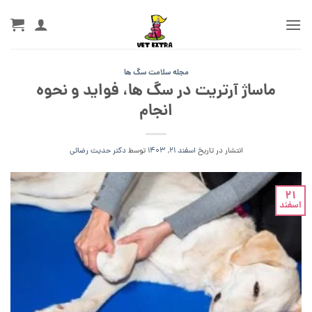
Ski
t
conten
مجله سلامت سگ ها
ماساژ آرتریت در سگ ها، فواید و نحوه
انجام
انتشار در تاریخ
اسفند 21, 1403
توسط
دکتر حدیث رضائی
21
اسفند